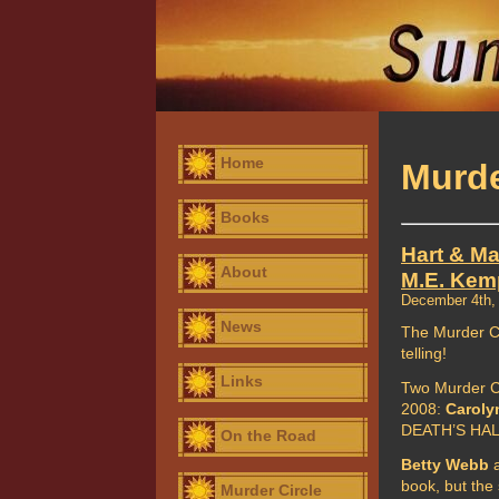
Home
Murde
Books
Hart & Ma
About
M.E. Kem
December 4th,
News
The Murder Ci
telling!
Links
Two Murder Ci
2008:
Caroly
DEATH’S HALF
On the Road
Betty Webb
a
book, but the
Murder Circle