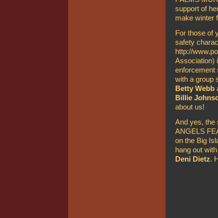
support of he
make winter f
For those of 
safety charac
http://www.po
Association) 
enforcement 
with a group 
Betty Webb
Billie Johns
about us!
And yes, the
ANGELS FEAR, 
on the Big Isl
hang out wit
Deni Dietz
. 