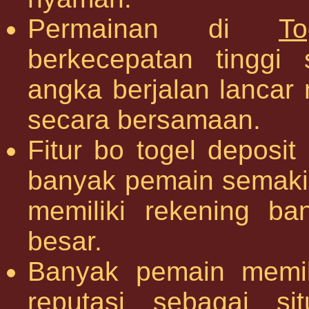
Permainan di
To
berkecepatan tinggi
angka berjalan lancar
secara bersamaan.
Fitur bo togel deposit
banyak pemain semaki
memiliki rekening ba
besar.
Banyak pemain memi
reputasi sebagai s