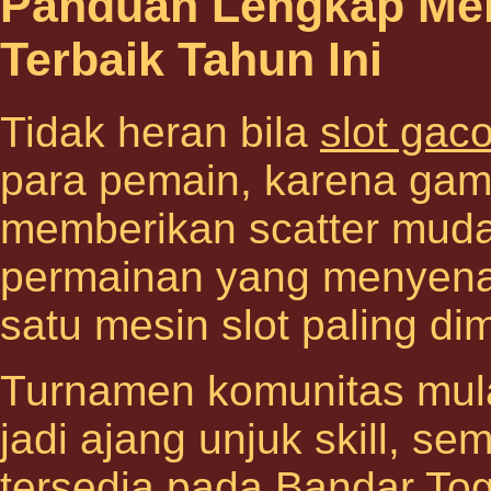
Panduan Lengkap Memi
Terbaik Tahun Ini
Tidak heran bila
slot gac
para pemain, karena game
memberikan scatter mudah
permainan yang menyena
satu mesin slot paling dim
Turnamen komunitas mul
jadi ajang unjuk skill, s
tersedia pada
Bandar Tog