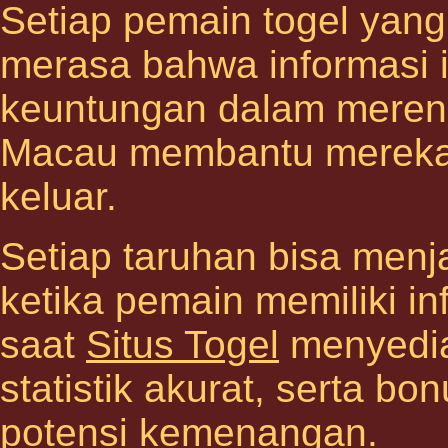
Setiap pemain togel yan
merasa bahwa informasi 
keuntungan dalam meren
Macau membantu mereka
keluar.
Setiap taruhan bisa men
ketika pemain memiliki in
saat
Situs Togel
menyedia
statistik akurat, serta 
potensi kemenangan.