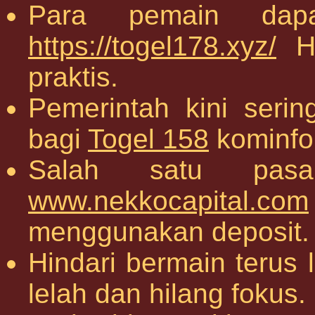
Para pemain dapa
https://togel178.xyz/
Ho
praktis.
Pemerintah kini sering
bagi
Togel 158
kominfo
Salah satu pasa
www.nekkocapital.com
menggunakan deposit.
Hindari bermain terus
lelah dan hilang fokus.