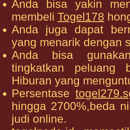
Anda bisa yakin men
membeli
Togel178
hong
Anda juga dapat be
yang menarik dengan s
Anda bisa gunakan
tingkatkan peluang
Hiburan yang mengunt
Persentase
togel279.
hingga 2700%,beda nil
judi online.