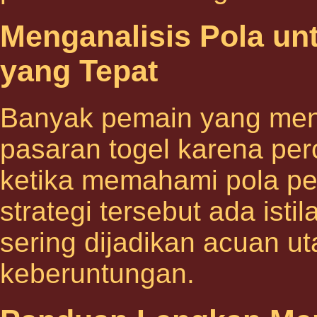
Menganalisis Pola un
yang Tepat
Banyak pemain yang menc
pasaran togel karena per
ketika memahami pola pe
strategi tersebut ada isti
sering dijadikan acuan 
keberuntungan.