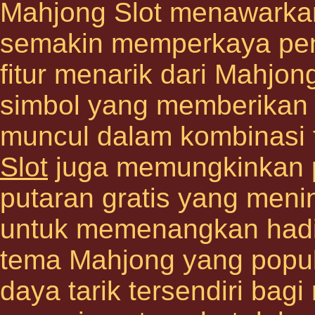
Mahjong Slot menawarkan
semakin memperkaya pen
fitur menarik dari Mahjon
simbol yang memberikan 
muncul dalam kombinasi te
Slot
juga memungkinkan 
putaran gratis yang men
untuk memenangkan hadi
tema Mahjong yang popul
daya tarik tersendiri ba