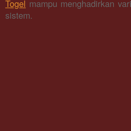
Togel
mampu menghadirkan varia
sistem.