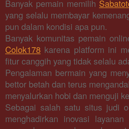
Banyak pemain memilih
Sabatot
yang selalu membayar kemenang
pun dalam kondisi apa pun.
Banyak komunitas pemain onli
Colok178
karena platform ini 
fitur canggih yang tidak selalu ada
Pengalaman bermain yang men
bettor betah dan terus mengandal
menyalurkan hobi dan menguji k
Sebagai salah satu situs judi o
menghadirkan inovasi layanan