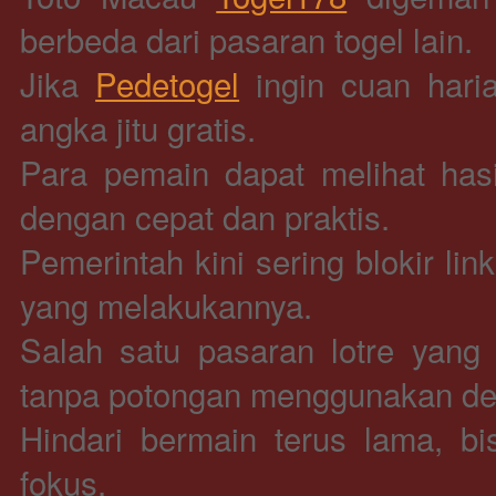
berbeda dari pasaran togel lain.
Jika
Pedetogel
ingin cuan haria
angka jitu gratis.
Para pemain dapat melihat has
dengan cepat dan praktis.
Pemerintah kini sering blokir lin
yang melakukannya.
Salah satu pasaran lotre yang
tanpa potongan menggunakan dep
Hindari bermain terus lama, b
fokus.