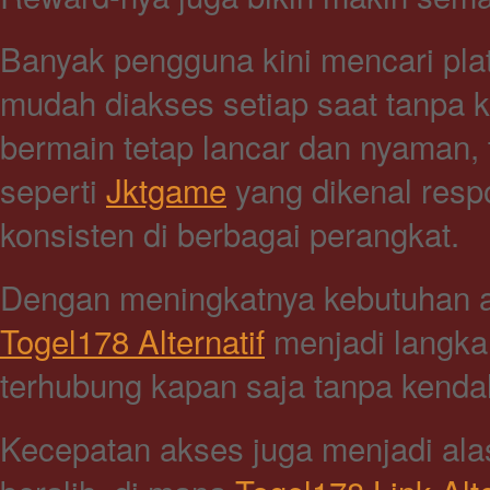
Banyak pengguna kini mencari platf
mudah diakses setiap saat tanpa 
bermain tetap lancar dan nyaman,
seperti
Jktgame
yang dikenal resp
konsisten di berbagai perangkat.
Dengan meningkatnya kebutuhan a
Togel178 Alternatif
menjadi langkah
terhubung kapan saja tanpa kenda
Kecepatan akses juga menjadi al