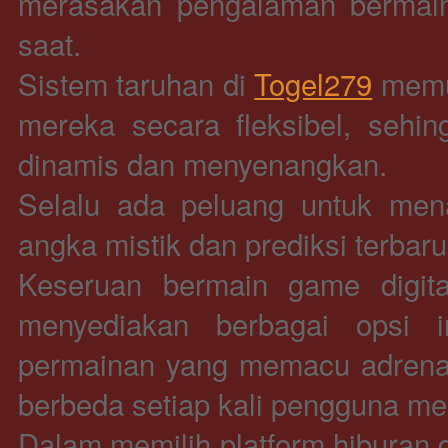
merasakan pengalaman bermain
saat.
Sistem taruhan di
Togel279
memun
mereka secara fleksibel, sehi
dinamis dan menyenangkan.
Selalu ada peluang untuk me
angka mistik dan prediksi terbar
Keseruan bermain game digit
menyediakan berbagai opsi in
permainan yang memacu adrenal
berbeda setiap kali pengguna m
Dalam memilih platform hiburan 