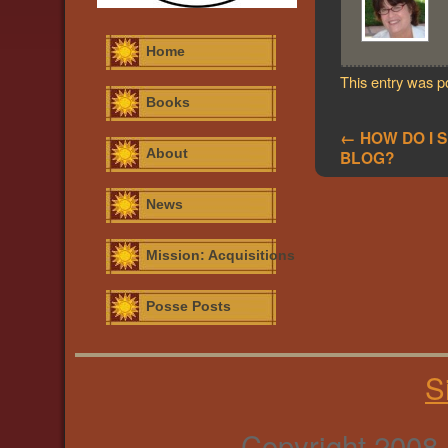
Home
This entry was p
Books
←
HOW DO I 
About
BLOG?
News
Mission: Acquisitions
Posse Posts
S
Copyright 2008