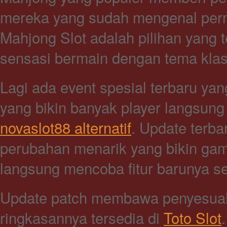
mereka yang sudah mengenal perma
Mahjong Slot adalah pilihan yang 
sensasi bermain dengan tema klasi
Lagi ada event spesial terbaru ya
yang bikin banyak player langsung 
novaslot88 alternatif
. Update terba
perubahan menarik yang bikin game
langsung mencoba fitur barunya se
Update patch membawa penyesuaian
ringkasannya tersedia di
Toto Slot