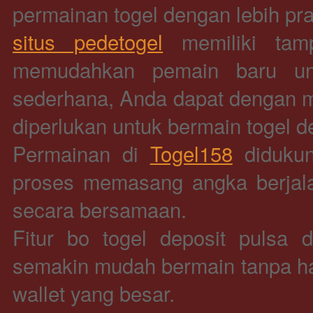
permainan togel dengan lebih pra
situs pedetogel
memiliki tam
memudahkan pemain baru un
sederhana, Anda dapat dengan 
diperlukan untuk bermain togel 
Permainan di
Togel158
didukun
proses memasang angka berjala
secara bersamaan.
Fitur bo togel deposit pulsa 
semakin mudah bermain tanpa har
wallet yang besar.