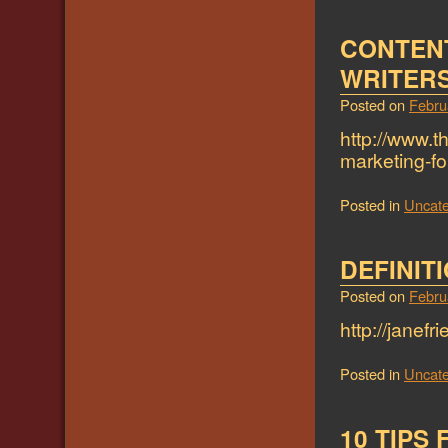
CONTEN
WRITER
Posted on
Febru
http://www.
marketing-fo
Posted in
Uncate
DEFINIT
Posted on
Febru
http://janef
Posted in
Uncate
10 TIPS