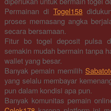
diperlukan untuk bermain togel 
Permainan di
Togel158
didukun
proses memasang angka berjala
secara bersamaan.
Fitur bo togel deposit pulsa 
semakin mudah bermain tanpa har
wallet yang besar.
Banyak pemain memilih
Sabatot
yang selalu membayar kemenang
pun dalam kondisi apa pun.
Banyak komunitas pemain onli
Colok178
karena platform ini 