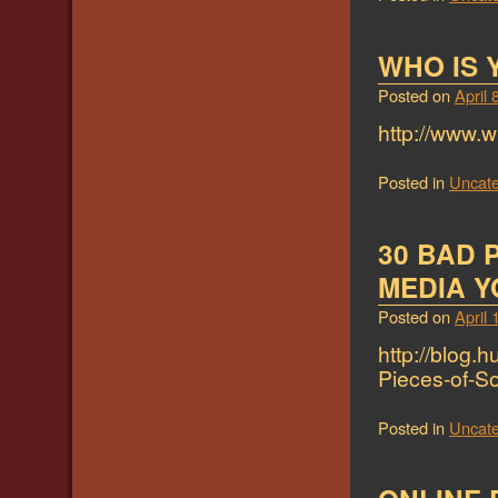
WHO IS 
Posted on
April 
http://www.w
Posted in
Uncate
30 BAD 
MEDIA Y
Posted on
April 
http://blog.
Pieces-of-S
Posted in
Uncate