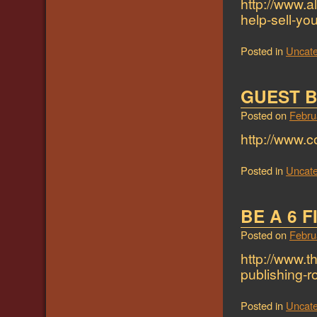
http://www.a
help-sell-you
Posted in
Uncate
GUEST B
Posted on
Febru
http://www.c
Posted in
Uncate
BE A 6 
Posted on
Febru
http://www.t
publishing-ro
Posted in
Uncate