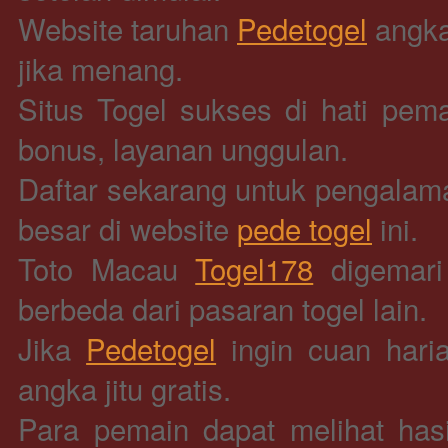
Website taruhan
Pedetogel
angka
jika menang.
Situs Togel sukses di hati pem
bonus, layanan unggulan.
Daftar sekarang untuk pengalam
besar di website
pede togel
ini.
Toto Macau
Togel178
digemari
berbeda dari pasaran togel lain.
Jika
Pedetogel
ingin cuan haria
angka jitu gratis.
Para pemain dapat melihat has