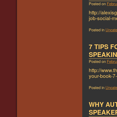
Posted on
Febru
http://alexi
job-social-m
Posted in
Uncate
7 TIPS 
SPEAKI
Posted on
Febru
http://www.
your-book-7-
Posted in
Uncate
WHY AU
SPEAKE