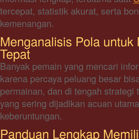
tercepat, statistik akurat, serta 
kemenangan.
Menganalisis Pola untuk
Tepat
Banyak pemain yang mencari infor
karena percaya peluang besar bis
permainan, dan di tengah strategi 
yang sering dijadikan acuan uta
keberuntungan.
Panduan Lengkap Memilih 