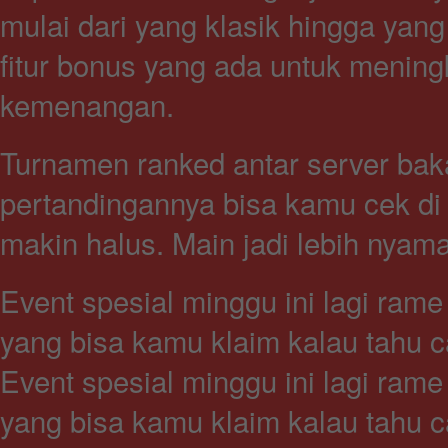
mulai dari yang klasik hingga yang
fitur bonus yang ada untuk menin
kemenangan.
Turnamen ranked antar server baka
pertandingannya bisa kamu cek d
makin halus. Main jadi lebih nyama
Event spesial minggu ini lagi rame
yang bisa kamu klaim kalau tahu c
Event spesial minggu ini lagi rame
yang bisa kamu klaim kalau tahu c