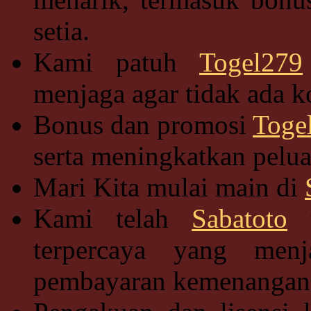
setia.
Kami patuh
Togel279
menjaga agar tidak ada k
Bonus dan promosi
Toge
serta meningkatkan pelu
Mari Kita mulai main di
Kami telah
Sabatoto
t
terpercaya yang men
pembayaran kemenangan