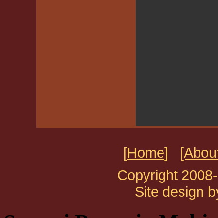
[
Home
]
[Abou
Copyright 2008
Site design 