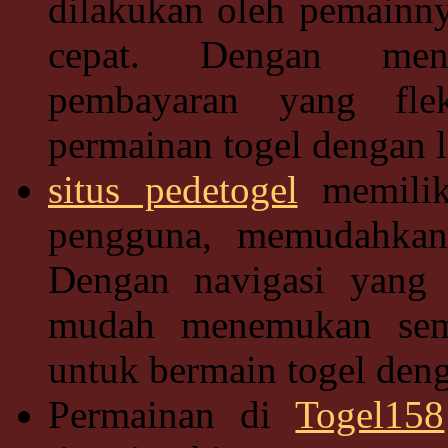
dilakukan oleh pemainn
cepat. Dengan men
pembayaran yang fle
permainan togel dengan l
situs pedetogel
memilik
pengguna, memudahkan
Dengan navigasi yang 
mudah menemukan semu
untuk bermain togel den
Permainan di
Togel158