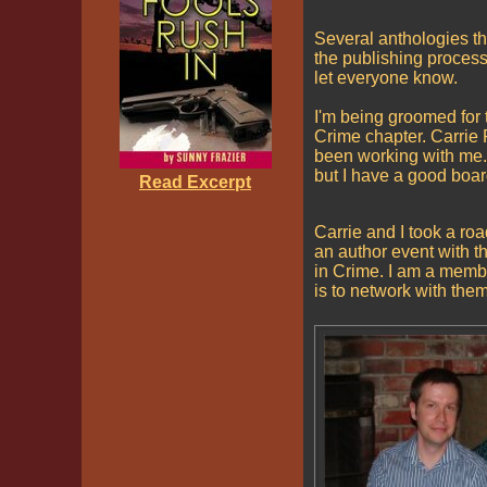
Several anthologies th
the publishing process.
let everyone know.
I'm being groomed for 
Crime chapter. Carrie 
been working with me. 
but I have a good boa
Read Excerpt
Carrie and I took a road
an author event with t
in Crime. I am a membe
is to network with the