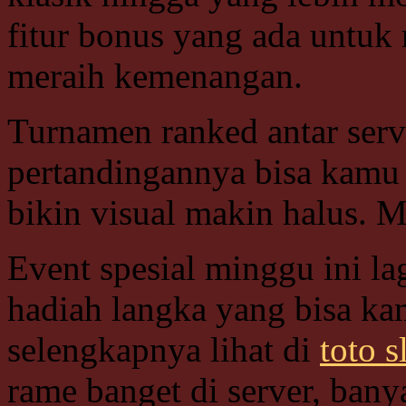
fitur bonus yang ada untu
meraih kemenangan.
Turnamen ranked antar serve
pertandingannya bisa kamu
bikin visual makin halus. M
Event spesial minggu ini la
hadiah langka yang bisa ka
selengkapnya lihat di
toto s
rame banget di server, ban