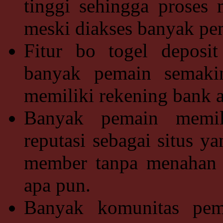
tinggi sehingga proses
meski diakses banyak pe
Fitur bo togel deposi
banyak pemain semaki
memiliki rekening bank a
Banyak pemain mem
reputasi sebagai situs 
member tanpa menahan d
apa pun.
Banyak komunitas pem