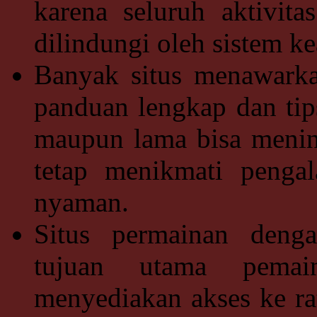
karena seluruh aktivita
dilindungi oleh sistem k
Banyak situs menawar
panduan lengkap dan tip
maupun lama bisa menin
tetap menikmati peng
nyaman.
Situs permainan denga
tujuan utama pema
menyediakan akses ke ra