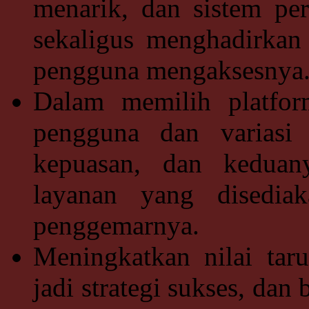
menarik, dan sistem pe
sekaligus menghadirkan
pengguna mengaksesnya
Dalam memilih platfor
pengguna dan variasi
kepuasan, dan keduan
layanan yang disedi
penggemarnya.
Meningkatkan nilai taru
jadi strategi sukses, da