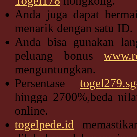
Togel178
hongkong.
Anda juga dapat berm
menarik dengan satu ID.
Anda bisa gunakan lang
peluang bonus
www.re
menguntungkan.
Persentase
togel279.sg
hingga 2700%,beda nilai
online.
togelpede.id
memastikan