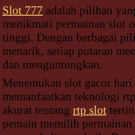
Slot 777
adalah pilihan yan
menikmati permainan slot 
tinggi. Dengan berbagai pi
menarik, setiap putaran m
dan menguntungkan.
Menemukan slot gacor hari
memanfaatkan teknologi rtp
akurat tentang
rtp slot
terti
pemain memilih permainan s