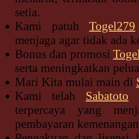
setia.
Kami patuh
Togel279
menjaga agar tidak ada k
Bonus dan promosi
Toge
serta meningkatkan pelu
Mari Kita mulai main di
Kami telah
Sabatoto
t
terpercaya yang men
pembayaran kemenangan
Pengakuan dan lisensi 