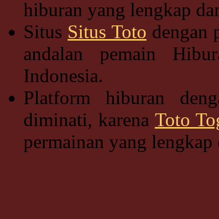
hiburan yang lengkap dan 
Situs
Situs Toto
dengan p
andalan pemain Hibu
Indonesia.
Platform hiburan deng
diminati, karena
Toto To
permainan yang lengkap 