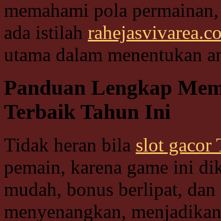
memahami pola permainan, d
ada istilah
rahejasvivarea.c
utama dalam menentukan a
Panduan Lengkap Memil
Terbaik Tahun Ini
Tidak heran bila
slot gacor
pemain, karena game ini di
mudah, bonus berlipat, dan
menyenangkan, menjadikanny