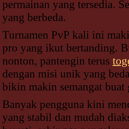
permainan yang tersedia. S
yang berbeda.
Turnamen PvP kali ini mak
pro yang ikut bertanding. 
nonton, pantengin terus
tog
dengan misi unik yang beda
bikin makin semangat buat 
Banyak pengguna kini menca
yang stabil dan mudah diaks