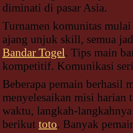
diminati di pasar Asia.
Turnamen komunitas mulai 
ajang unjuk skill, semua ja
Bandar Togel
. Tips main b
kompetitif. Komunikasi ser
Beberapa pemain berhasil 
menyelesaikan misi harian
waktu, langkah-langkahnya
berikut
toto
. Banyak pemai