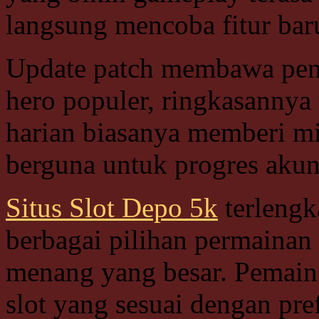
langsung mencoba fitur bar
Update patch membawa peny
hero populer, ringkasannya 
harian biasanya memberi mi
berguna untuk progres akun
Situs Slot Depo 5k
terlengk
berbagai pilihan permainan
menang yang besar. Pemain 
slot yang sesuai dengan pre