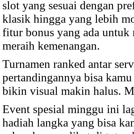
slot yang sesuai dengan pre
klasik hingga yang lebih mo
fitur bonus yang ada untu
meraih kemenangan.
Turnamen ranked antar serve
pertandingannya bisa kamu
bikin visual makin halus. M
Event spesial minggu ini la
hadiah langka yang bisa ka