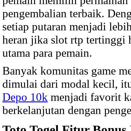
pemain memilih permainan s
pengembalian terbaik. Denga
setiap putaran menjadi leb
heran jika slot rtp tertinggi
utama para pemain.
Banyak komunitas game men
dimulai dari modal kecil, it
Depo 10k
menjadi favorit 
berkelanjutan dengan peng
Toto Togel Fitur Bonu