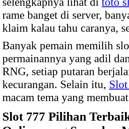
selengkapnya lihat di
toto s
rame banget di server, ban
klaim kalau tahu caranya, s
Banyak pemain memilih slot
permainannya yang adil dan
RNG, setiap putaran berjala
kecurangan. Selain itu,
Slot
macam tema yang membuat 
Slot 777 Pilihan Terba