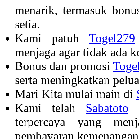
menarik, termasuk bonu
setia.
Kami patuh
Togel279
menjaga agar tidak ada k
Bonus dan promosi
Toge
serta meningkatkan pelu
Mari Kita mulai main di
Kami telah
Sabatoto
t
terpercaya yang men
pembayaran kemenangan