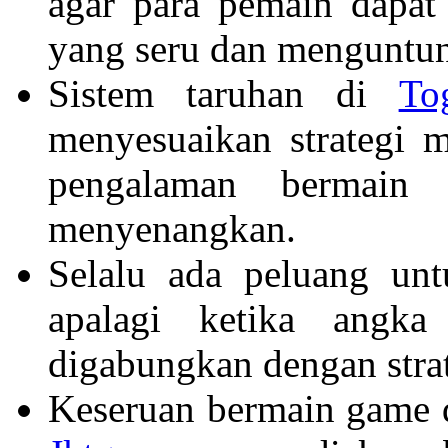
agar para pemain dapat
yang seru dan menguntung
Sistem taruhan di
To
menyesuaikan strategi m
pengalaman bermain 
menyenangkan.
Selalu ada peluang un
apalagi ketika angka
digabungkan dengan strat
Keseruan bermain game d