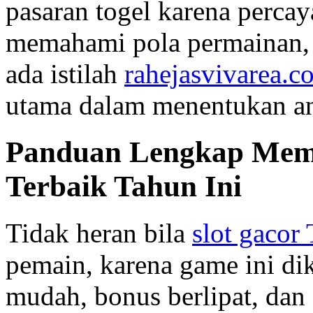
pasaran togel karena percay
memahami pola permainan, d
ada istilah
rahejasvivarea.c
utama dalam menentukan a
Panduan Lengkap Memil
Terbaik Tahun Ini
Tidak heran bila
slot gacor
pemain, karena game ini di
mudah, bonus berlipat, dan