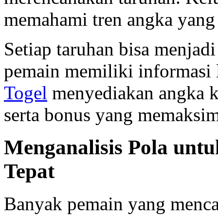
memahami tren angka yang 
Setiap taruhan bisa menjad
pemain memiliki informasi 
Togel
menyediakan angka kelu
serta bonus yang memaksim
Menganalisis Pola unt
Tepat
Banyak pemain yang mencari