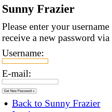
Sunny Frazier
Please enter your username 
receive a new password via 
Username:
E-mail:
Back to Sunny Frazier