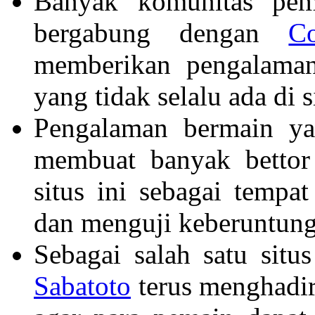
Banyak komunitas pem
bergabung dengan
C
memberikan pengalaman
yang tidak selalu ada di si
Pengalaman bermain y
membuat banyak bettor
situs ini sebagai temp
dan menguji keberuntun
Sebagai salah satu situs
Sabatoto
terus menghadir