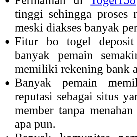
tinggi sehingga proses
meski diakses banyak pe
Fitur bo togel deposi
banyak pemain semaki
memiliki rekening bank a
Banyak pemain mem
reputasi sebagai situs 
member tanpa menahan d
apa pun.