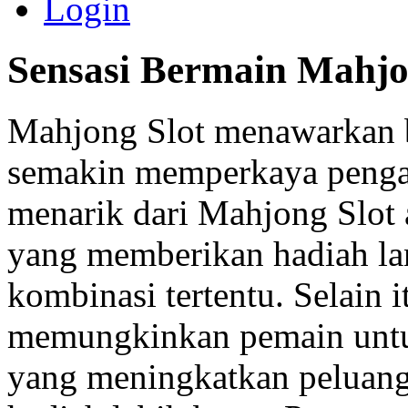
Login
Sensasi Bermain Mahjo
Mahjong Slot menawarkan b
semakin memperkaya pengal
menarik dari Mahjong Slot 
yang memberikan hadiah la
kombinasi tertentu. Selain i
memungkinkan pemain untu
yang meningkatkan peluan