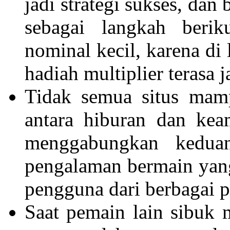
jadi strategi sukses, da
sebagai langkah berik
nominal kecil, karena di
hadiah multiplier terasa
Tidak semua situs mam
antara hiburan dan k
menggabungkan keduan
pengalaman bermain yang
pengguna dari berbagai p
Saat pemain lain sibuk 